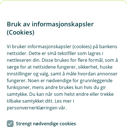
H
o
Bruk av informasjonskapsler
p
p
(Cookies)
i
Vis hjelpemeny
Vi bruker informasjonskapsler (cookies) på bankens
nettsider. Dette er små tekstfiler som lagres i
n
nettleseren din. Disse brukes for flere formål, som å
n
sørge for at nettsidene fungerer, sikkerhet, huske
Forsikringsformidling
h
innstillinger og valg, samt å måle hvordan annonser
o
fungerer. Noen er nødvendige for grunnleggende
Hvorfor behandler vi opplysningene dine, og hva er
funksjoner, mens andre brukes kun hvis du gir
det lovlige grunnlaget?
d
samtykke. Du kan når som helst endre eller trekke
e
Formålet med behandlingen er å formidle
tilbake samtykket ditt. Les mer i
t
forsikringsprodukter for Fremtind. Hvis du har - eller
personvernerklæringen vår.
kjøper -livsforsikring hos Fremtind eller hvor vi er
pålagt å dele informasjon, kan banken dele
Strengt nødvendige cookies
informasjon om deg med Fremtind. Vi deler