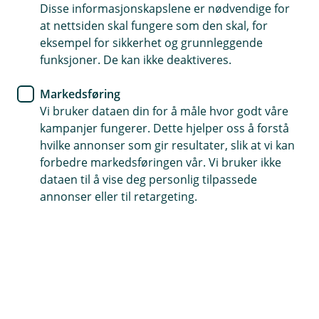
Disse informasjonskapslene er nødvendige for
informasjonen med grunnlag i hvitvaskingsregelverket.
at nettsiden skal fungere som den skal, for
eksempel for sikkerhet og grunnleggende
Hvordan behandler vi personopplysninger?
funksjoner. De kan ikke deaktiveres.
Banken deler nødvendige personopplysninger med
Fremtind forsikring.
Markedsføring
Vi bruker dataen din for å måle hvor godt våre
Hvilke personopplysninger deler vi?
kampanjer fungerer. Dette hjelper oss å forstå
hvilke annonser som gir resultater, slik at vi kan
Privatkunde: Banken deler om du er legitimert (for
forbedre markedsføringen vår. Vi bruker ikke
eksempel legitimert med BankID), fødselsnummer og
dataen til å vise deg personlig tilpassede
informasjon knyttet til svar du har gitt i
annonser eller til retargeting.
kundeerklæringen på spørsmål om PEP (politisk
eksponert person).
Privatkunde med rolle i bedrift: Banken deler hvem
som kan handle på vegne av bedriften og bekrefter
eventuell legitimasjon (for eksempel legitimert med
BankID), samt informasjon om reelle rettighetshavere i
bedriften.