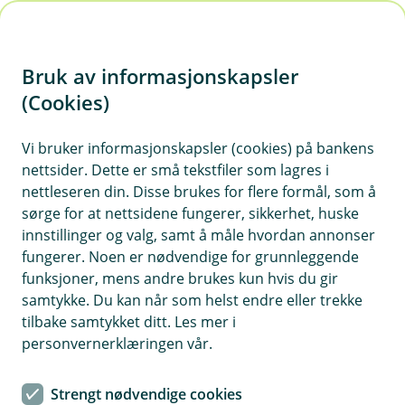
H
o
Bruk av informasjonskapsler
p
p
(Cookies)
i
Vis hjelpemeny
Vi bruker informasjonskapsler (cookies) på bankens
nettsider. Dette er små tekstfiler som lagres i
n
nettleseren din. Disse brukes for flere formål, som å
n
sørge for at nettsidene fungerer, sikkerhet, huske
Forbygge og avdekke straffbare
h
innstillinger og valg, samt å måle hvordan annonser
forhold
o
fungerer. Noen er nødvendige for grunnleggende
funksjoner, mens andre brukes kun hvis du gir
Hvorfor behandler vi opplysningene dine, og hva er
d
samtykke. Du kan når som helst endre eller trekke
det lovlige grunnlaget?
e
tilbake samtykket ditt. Les mer i
t
Vi vil behandle personopplysninger med formål om å
personvernerklæringen vår.
forebygge, avdekke, oppklare og håndtere bedragerier,
svindel og andre straffbare handlinger rettet mot deg,
Strengt nødvendige cookies