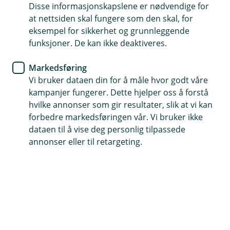
andre kunder eller banken. Vi er lovpålagt å beskytte
Disse informasjonskapslene er nødvendige for
utstyr, systemer og informasjon av betydning for
at nettsiden skal fungere som den skal, for
banken og da også våre kunder. Vi har et
eksempel for sikkerhet og grunnleggende
samfunnsoppdrag og skal beskytte allmennhetens
funksjoner. De kan ikke deaktiveres.
interesser for uønsket adferd. Vi har også en berettiget
interesse ved svindel, den består i å minimere tap for
Markedsføring
banken.
Vi bruker dataen din for å måle hvor godt våre
kampanjer fungerer. Dette hjelper oss å forstå
Hvordan behandler vi personopplysninger?
hvilke annonser som gir resultater, slik at vi kan
Vi bruker systemer for å overvåke og identifisere
forbedre markedsføringen vår. Vi bruker ikke
uønsket adferd. Av hensyn til sikkerhet kan vi ikke dele
dataen til å vise deg personlig tilpassede
detaljer om hvordan dette gjøres.
annonser eller til retargeting.
Hvilke personopplysninger behandler vi?
Alle personopplysninger kan behandles for dette
formålet, avhengig av system og type hendelse.
Hvem deler vi opplysningene med?