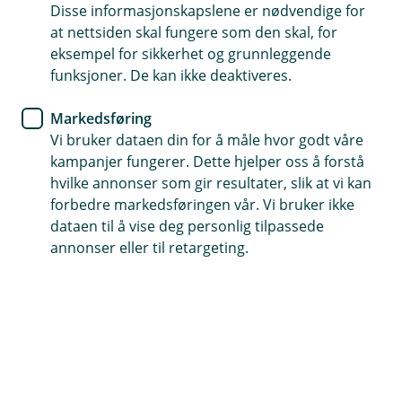
Disse informasjonskapslene er nødvendige for
for å beskytte opplysningene dine både når vi bruker
at nettsiden skal fungere som den skal, for
og oppbevarer dem.
eksempel for sikkerhet og grunnleggende
funksjoner. De kan ikke deaktiveres.
På venstre side finner du to menyvalg. Ønsker du et
raskt overblikk over hvordan banken behandler
Markedsføring
personopplysningene dine, kan du lese mer om det
Vi bruker dataen din for å måle hvor godt våre
Vil du vite mer om en
under "Rask oversikt".
kampanjer fungerer. Dette hjelper oss å forstå
spesifikk del av behandlingen, kan du enkelt
hvilke annonser som gir resultater, slik at vi kan
klikke deg videre for utfyllende informasjon til
forbedre markedsføringen vår. Vi bruker ikke
venstre på siden under "Slik bruker vi dine
dataen til å vise deg personlig tilpassede
opplysninger".
annonser eller til retargeting.
Har du spørsmål eller trenger hjelp? Ta gjerne
kontakt med oss – vi er her for deg.