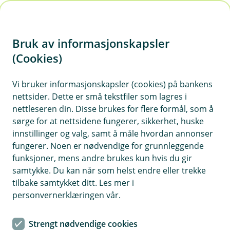
H
o
Bruk av informasjonskapsler
p
p
(Cookies)
i
Vis hjelpemeny
Vi bruker informasjonskapsler (cookies) på bankens
nettsider. Dette er små tekstfiler som lagres i
n
nettleseren din. Disse brukes for flere formål, som å
n
sørge for at nettsidene fungerer, sikkerhet, huske
Ditt personvern i banken
h
innstillinger og valg, samt å måle hvordan annonser
o
fungerer. Noen er nødvendige for grunnleggende
Din tillit er viktig for oss. Vi ønsker å være åpne og
funksjoner, mens andre brukes kun hvis du gir
tydelige om hvordan vi behandler dine
d
samtykke. Du kan når som helst endre eller trekke
personopplysninger. Vi bruker opplysningene dine for
e
tilbake samtykket ditt. Les mer i
å kunne levere de banktjenestene du har avtalt med
t
personvernerklæringen vår.
oss på en sikker og pålitelig måte.
Vi følger personvernlovgivningen og alle våre ansatte
Strengt nødvendige cookies
har taushetsplikt. I tillegg har vi strenge sikkerhetstiltak