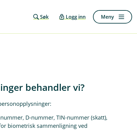
Søk
Logg inn
Meny
inger behandler vi?
 personopplysninger:
snummer, D-nummer, TIN-nummer (skatt),
g for biometrisk sammenligning ved