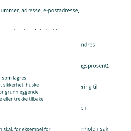
nummer, adresse, e-postadresse,
 og andres kundeforhold
g eventuelt barn, roller i eget og andres
sjon, arbeidsforhold (lønn, stillingsprosent),
r som lagres i
, sikkerhet, huske
e plikter
: Hvitvasking og rapportering til
for grunnleggende
eller trekke tilbake
ninger:
For eksempel medlemskap i
ter
dling:
For eksempel tidspunkt, innhold i sak
 skal, for eksempel for