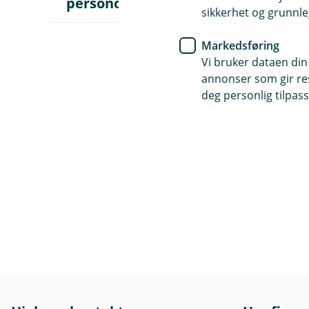
personopplysninger
p
sikkerhet og grunnle
n
e
u
Markedsføring
n
Vi bruker dataen din
d
e
annonser som gir resu
r
deg personlig tilpass
m
e
n
y
S
l
i
k
b
r
u
k
e
r
v
i
d