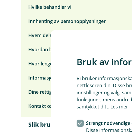
m
Hvilke behandler vi
e
n
y
Innhenting av personopplysninger
R
a
Hvem deler vi med
s
k
o
Hvordan beskyttes de
v
e
Bruk av info
r
Hvor lenge lagrer vi
s
i
Informasjonskapsler (cookies)
k
Vi bruker informasjonskap
t
nettleseren din. Disse br
Dine rettigheter
innstillinger og valg, 
funksjoner, mens andre b
Kontakt oss
samtykket ditt. Les mer 
Strengt nødvendige 
Slik bruker vi dine
Å
Disse informasjonska