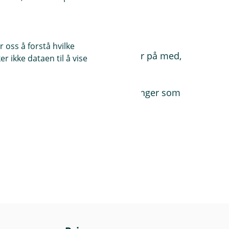
 oss å forstå hvilke
mpel type mobiltelefon du logger på med,
r ikke dataen til å vise
m ved innsamling av dine opplysninger som
dearrangement