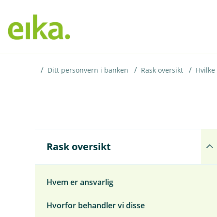
H
o
p
p
i
Ditt personvern i banken
Rask oversikt
Hvilke
n
n
h
o
Å
Rask oversikt
p
d
n
e
e
t
u
Hvem er ansvarlig
n
d
Hvorfor behandler vi disse
e
r