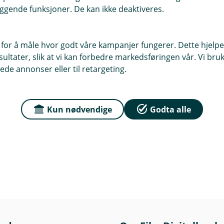
ggende funksjoner. De kan ikke deaktiveres.
og plan for oppfølging
Bilder, video og lydfiler
 for å måle hvor godt våre kampanjer fungerer. Dette hjelper
Digital adferdsinformasjon:
For ekse
ltater, slik at vi kan forbedre markedsføringen vår. Vi bruke
klikk på nettsider og nettlesertype
ede annonser eller til retargeting.
Annet:
Dette vil vi informere deg o
for eksempel ved påmelding til kun
Kun nødvendige
Godta alle