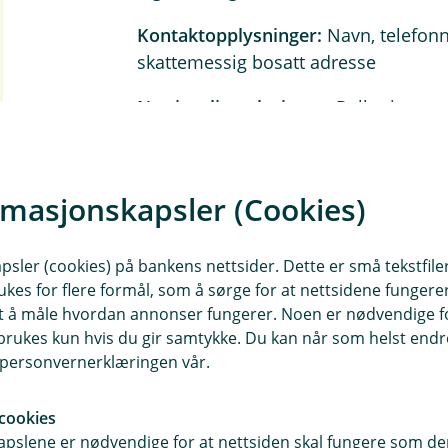
Kontaktopplysninger:
Navn, telefon
skattemessig bosatt adresse
Næringslivsrelasjoner:
Roller i eget
Relasjonsopplysninger:
Sivilstatus o
kundeforhold
rmasjonskapsler (Cookies)
Finansiell informasjon:
Avtaleinforma
transaksjonsdata og kreditthistorikk
sler (cookies) på bankens nettsider. Dette er små tekstfile
ukes for flere formål, som å sørge for at nettsidene fungerer
Opplysninger for å ivareta lovpålagt
samt å måle hvordan annonser fungerer. Noen er nødvendige 
offentlige virksomheter
rukes kun hvis du gir samtykke. Du kan når som helst endre 
i personvernerklæringen vår.
Særlige kategorier av personopplys
fagforeninger for enkelte låneproduk
cookies
Opplysninger knyttet til kundebehan
pslene er nødvendige for at nettsiden skal fungere som den