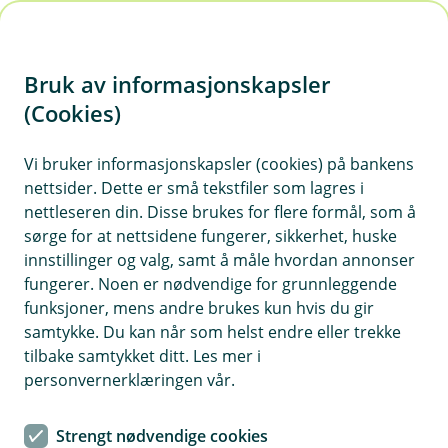
H
o
Bruk av informasjonskapsler
p
p
(Cookies)
i
Vi bruker informasjonskapsler (cookies) på bankens
nettsider. Dette er små tekstfiler som lagres i
n
nettleseren din. Disse brukes for flere formål, som å
n
sørge for at nettsidene fungerer, sikkerhet, huske
h
innstillinger og valg, samt å måle hvordan annonser
o
fungerer. Noen er nødvendige for grunnleggende
funksjoner, mens andre brukes kun hvis du gir
d
samtykke. Du kan når som helst endre eller trekke
e
tilbake samtykket ditt. Les mer i
t
personvernerklæringen vår.
Hva er Sparesmart?
Strengt nødvendige cookies