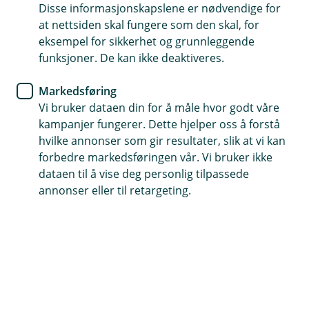
Disse informasjonskapslene er nødvendige for
Sparesmart er Eika digitalbanks innskuddskonsept
at nettsiden skal fungere som den skal, for
for enkel og trygg sparing. Løsningen er laget for deg
eksempel for sikkerhet og grunnleggende
som ønsker en oversiktlig sparekonto med
funksjoner. De kan ikke deaktiveres.
konkurransedyktige renter og full digital
Markedsføring
selvbetjening.
Vi bruker dataen din for å måle hvor godt våre
kampanjer fungerer. Dette hjelper oss å forstå
hvilke annonser som gir resultater, slik at vi kan
Sparesmart – digital sparing fra Eika
forbedre markedsføringen vår. Vi bruker ikke
dataen til å vise deg personlig tilpassede
digitalbank
annonser eller til retargeting.
Sparesmart er et selvstendig sparekonsept
utviklet og driftet av Eika digitalbank. Løsningen
er bygget for kunder som ønsker enkel tilgang til
sparepengene sine, uten unødvendig
kompleksitet eller bindinger.